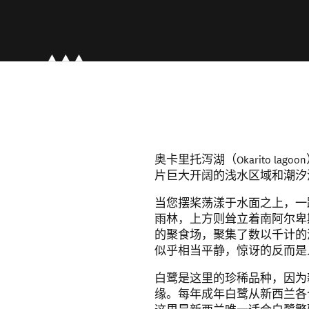
奥卡里托泻湖（Okarito lago
片巨大开阔的浅水区域和潮汐
当您摆桨荡漾于水面之上，一
雨林，上方则耸立着南阿尔卑
的聚食场，聚集了数以千计的
似乎相当平静，惊讶的反而是
白鹭是这里的珍稀品种，因为
缘。每年成年白鹭从新西兰各个地方赶