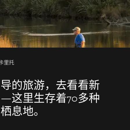
卡里托
向导的旅游，去看看新
—这里生存着70多种
鹭栖息地。