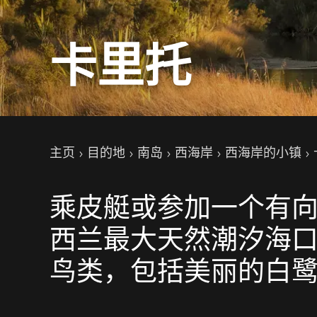
卡里托
你的位置
主页
目的地
南岛
西海岸
西海岸的小镇
乘皮艇或参加一个有
西兰最大天然潮汐海口
鸟类，包括美丽的白