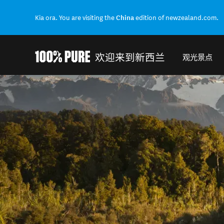
Kia ora. You are visiting the
China
edition of newzealand.com.
欢迎来到新西兰
观光景点
Back to my results