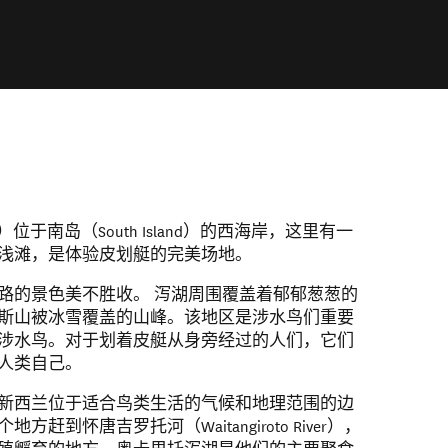
on）位于南岛（South Island）的西海岸，这里有一
浅滩，是体验皮划艇的完美场地。
路的景色美不胜收。 泻湖周围覆盖着郁郁葱葱的
斯山被冰雪覆盖的山峰。该地区是涉水鸟们重要
涉水鸟。对于划着皮艇从身旁经过的人们，它们
人类自己。
新西兰位于适合鸟类生活的气候和地理范围的边
到怀唐吉罗托河（Waitangiroto River），