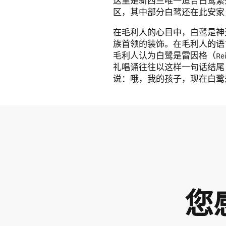
这里是新西兰唯一适合白鹭繁
区，其中部分白鹭还在此安家
在毛利人的心目中，白鹭是神
族首领的装饰。在毛利人的语
毛利人认为白鹭是雷因格（Re
礼唱诵往往以这样一句话结尾：“Ko to 
说：哦，我的孩子，现在白鹭
您