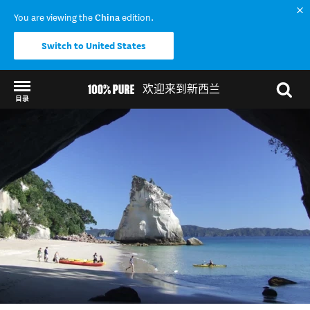
You are viewing the
China
edition.
Switch to United States
欢迎来到新西兰
目录
Back to my results