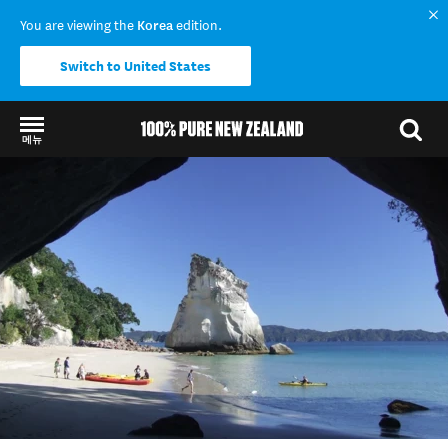
You are viewing the
Korea
edition.
Switch to United States
메뉴
Back to my results