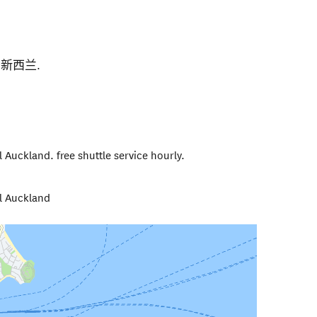
,
新西兰
.
 Auckland. free shuttle service hourly.
al Auckland