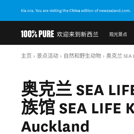
Kia ora. You are visiting the
China
edition of newzealand.com.
欢迎来到新西兰
观光景点
Back to my results
你的位置
主页
景点活动
自然和野生动物
奥克兰 SEA LI
奥克兰 SEA L
族馆 SEA LIFE Ke
Auckland