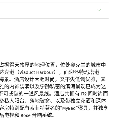
占据得天独厚的地理位置，位处奥克兰的城市中
（Viaduct Harbour），面迎怀特玛塔港
ur）的水色海景。酒店设计大胆时尚，又不失低调优雅，其
雅的内饰装潢以及宁静私密的滨海景观已成为这
不可或缺的一道风景线。酒店共拥有 172 间时尚而
备私人阳台、落地玻窗、以及带独立花洒和深体
房特别配有索菲特著名的“MyBed”寝具，并独享
视和 Bose 音响系统。