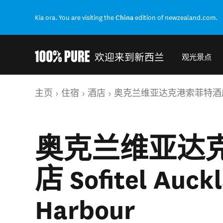
Kia ora. You are visiting the
China
edition of newzealand.com.
欢迎来到新西兰
观光景点
Back to my results
你的位置
主页
住宿
酒店
奥克兰维亚达克港索菲特酒店 Sofitel
奥克兰维亚达
店 Sofitel Auck
Harbour