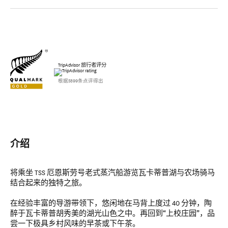
TripAdvisor 旅行者评分
根据5899条点评得出
介绍
将乘坐 TSS 厄恩斯劳号老式蒸汽船游览瓦卡蒂普湖与农场骑马
结合起来的独特之旅。
在经验丰富的导游带领下，悠闲地在马背上度过 40 分钟，陶
醉于瓦卡蒂普胡秀美的湖光山色之中。再回到“上校庄园”，品
尝一下极具乡村风味的早茶或下午茶。