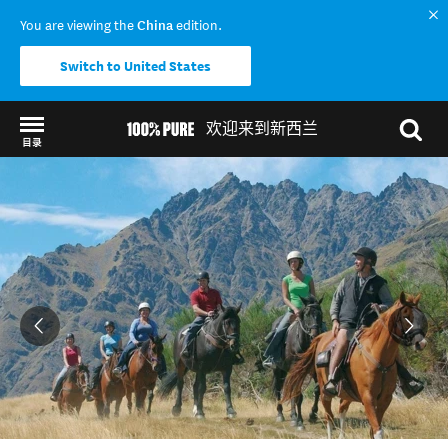
You are viewing the
China
edition.
Switch to United States
欢迎来到新西兰
目录
Back to my results