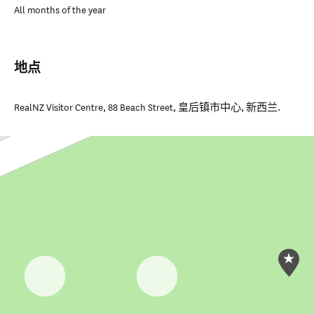
All months of the year
地点
RealNZ Visitor Centre, 88 Beach Street
,
皇后镇市中心
,
新西兰
.