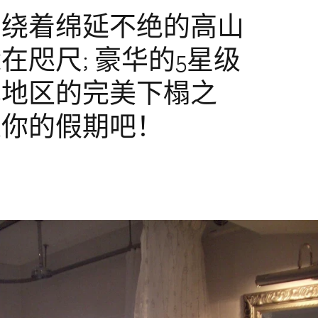
环绕着绵延不绝的高山
咫尺; 豪华的5星级
本地区的完美下榻之
上你的假期吧！