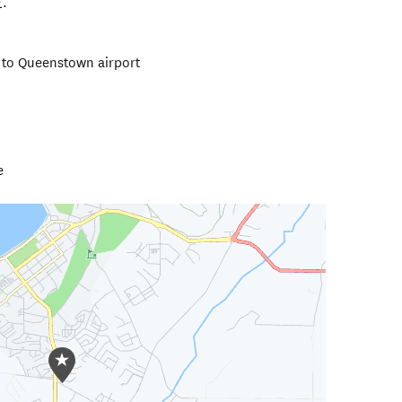
兰
.
 to Queenstown airport
e