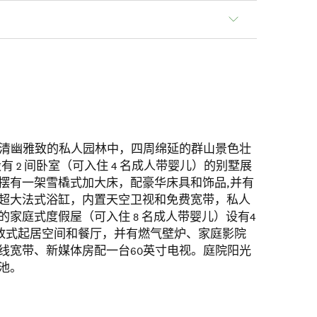
级旅馆位于清幽雅致的私人园林中，四周绵延的群山景色壮
 2 间卧室（可入住 4 名成人带婴儿）的别墅展
摆有一架雪橇式加大床，配豪华床具和饰品,并有
超大法式浴缸，内置天空卫视和免费宽带，私人
家庭式度假屋（可入住 8 名成人带婴儿）设有4
开放式起居空间和餐厅，并有燃气壁炉、家庭影院
线宽带、新媒体房配一台60英寸电视。庭院阳光
池。