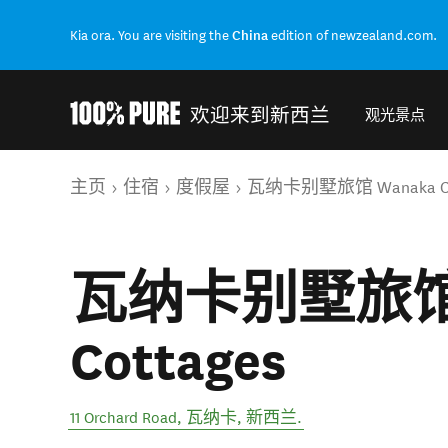
Kia ora. You are visiting the
China
edition of newzealand.com.
欢迎来到新西兰
观光景点
Back to my results
你的位置
主页
住宿
度假屋
瓦纳卡别墅旅馆 Wanaka Co
瓦纳卡别墅旅馆 
Cottages
11 Orchard Road
,
瓦纳卡
,
新西兰
.