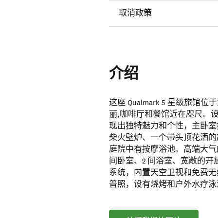
取消政策
介绍
这座 Qualmark 5 星
丽,咖啡厅和餐馆近在咫尺。设有
现出独特魅力和个性，主卧室
柴火壁炉、一个带头顶花洒的
庭院中有按摩浴池。高端大气的
间卧室、2 间浴室、宽敞的
系统，内置天空卫视和免费无
普照，设有烧烤和户外水疗泳