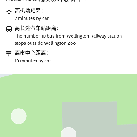
离机场距离：
7 minutes by car
离长途汽车站距离：
The number 10 bus from Wellington Railway Station
stops outside Wellington Zoo
离市中心距离：
10 minutes by car