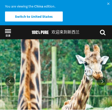
You are viewing the
China
edition.
Switch to United States
欢迎来到新西兰
目录
Back to my results