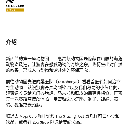
介绍
新西兰的第一座动物园——惠灵顿动物园是隐藏在山腰的濒危
动物避风港，让游客在感触动物的奇妙之余，也衍生出对自然
的敬畏，形成人与动物和谐共处的环保理念。
前往动物园先进的巢医院（Te Kōhanga）看看兽医们如何治疗
野生动物，认识独脚奇异鸟“塔希”以及我们救助的小蓝企鹅，
观察饲养员给苏门答腊虎、马来熊和顽皮的黑猩猩喂食，再预
订一次零距离接触体验，亲密邂逅小浣熊、狮子、狐獴、猎
豹、狐猴或长颈鹿。
顺道去 Mojo Cafe 咖啡馆和 The Grazing Post 点几样可口小食和
饮品，或者在 Zoo Shop 挑选精美纪念品。