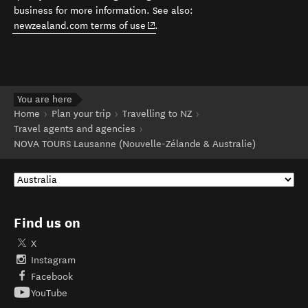
business for more information. See also:
(opens in new window)
newzealand.com terms of use
.
You are here
Home
Plan your trip
Travelling to NZ
Travel agents and agencies
NOVA TOURS Lausanne (Nouvelle-Zélande & Australie)
Find us on
X
Instagram
Facebook
YouTube