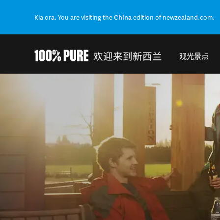
Kia ora. You are visiting the
China
edition of newzealand.com.
欢迎来到新西兰
观光景点
Back to my results