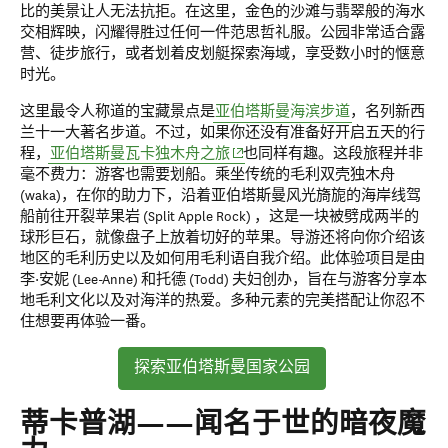
比的美景让人无法抗拒。在这里，金色的沙滩与翡翠般的海水
交相辉映，闪耀得胜过任何一件范思哲礼服。公园非常适合露
营、徒步旅行，或者划着皮划艇探索海域，享受数小时的惬意
时光。
这里最令人称道的宝藏景点是
亚伯塔斯曼海滨步道
，名列新西
兰十一大著名步道。不过，如果你还没有准备好开启五天的行
(opens in new window)
程，
亚伯塔斯曼瓦卡独木舟之旅
也同样有趣。这段旅程并非
毫不费力：游客也需要划船。乘坐传统的毛利双壳独木舟
(waka)，在你的助力下，沿着亚伯塔斯曼风光旖旎的海岸线驾
船前往开裂苹果岩 (Split Apple Rock) ，这是一块被劈成两半的
球形巨石，就像盘子上放着切好的苹果。导游还将向你介绍该
地区的毛利历史以及如何用毛利语自我介绍。此体验项目是由
李·安妮 (Lee-Anne) 和托德 (Todd) 夫妇创办，旨在与游客分享本
地毛利文化以及对海洋的热爱。多种元素的完美搭配让你忍不
住想要再体验一番。
探索亚伯塔斯曼国家公园
蒂卡普湖——闻名于世的暗夜魔