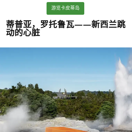
游览卡皮蒂岛
蒂普亚，罗托鲁瓦——新西兰跳
动的心脏