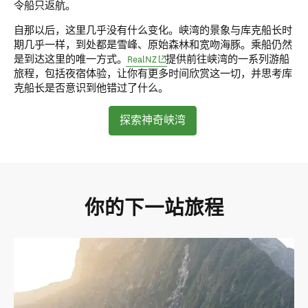
令船只返航。
自那以后，这里几乎没有什么变化。峡湾的景象与库克船长时
期几乎一样，到处都是雪峰、原始森林和宽吻海豚。乘船仍然
(opens in new window)
是到达这里的唯一方式。
RealNZ
提供前往峡湾的一系列游船
旅程，包括夜宿体验，让你有更多时间欣赏这一切，并思考库
克船长是否意识到他错过了什么。
探索神奇峡湾
你的下一站旅程