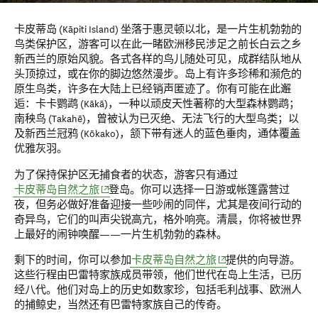
卡皮蒂岛 (Kāpiti Island) 坐落于惠灵顿以北，是一片生机勃勃的
鸟类保护区，游客可以在此一睹欧洲移民涉足之前长白云之乡
新西兰的原始风貌。各式各样的鸟儿随处可见，成群结队地从
头顶掠过，或在你的脚边悠然漫步。岛上有许多珍稀和濒危的
原生鸟类，许多在大陆上已经销声匿迹了。你有可能在此邂
逅：卡卡鹦鹉 (Kākā)，一种以顽皮天性著称的大型森林鹦鹉；
南秧鸟 (Takahē)，曾被认为已灭绝、无法飞行的大型鸟类；以
及新西兰冠鸦 (Kōkako)，颔下带有迷人的蓝色垂肉，通体覆盖
优雅灰羽。
为了保持保护区无捕食者的状态，游客只有通过
(opens in new window)
卡皮蒂岛自然之旅
登岛。你可以选择一日游或帐篷露营过
夜，但务必做好准备迎接一些吵闹的同伴，尤其是夜间行动的
奇异鸟，它们的叫声尖锐高亢，格外响亮。清晨，你将被世界
上最好的闹钟唤醒——一片生机勃勃的森林。
(opens in new window)
剩下的时间，你可以参加
卡皮蒂岛自然之旅
提供的向导游。
这些行程由巴雷特家族成员带领，他们世代在岛上生活，已历
经八代。他们对岛上的历史如数家珍，包括毛利战事、欧洲人
的捕鲸史，当然还有巴雷特家族自己的传奇。