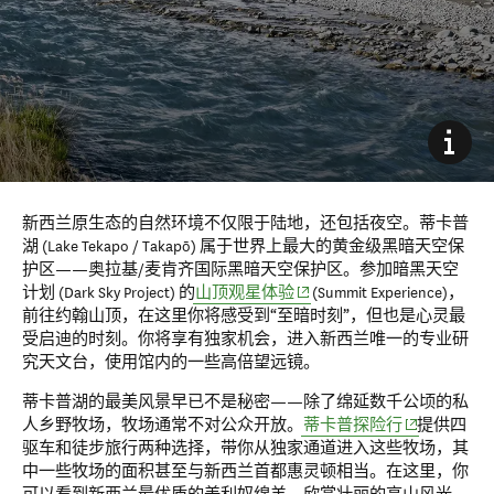
新西兰原生态的自然环境不仅限于陆地，还包括夜空。蒂卡普
湖 (Lake Tekapo / Takapō) 属于世界上最大的黄金级黑暗天空保
护区——奥拉基/麦肯齐国际黑暗天空保护区。参加暗黑天空
(opens in new window)
计划 (Dark Sky Project) 的
山顶观星体验
(Summit Experience)，
前往约翰山顶，在这里你将感受到“至暗时刻”，但也是心灵最
受启迪的时刻。你将享有独家机会，进入新西兰唯一的专业研
究天文台，使用馆内的一些高倍望远镜。
蒂卡普湖的最美风景早已不是秘密——除了绵延数千公顷的私
(opens in ne
人乡野牧场，牧场通常不对公众开放。
蒂卡普探险行
提供四
驱车和徒步旅行两种选择，带你从独家通道进入这些牧场，其
中一些牧场的面积甚至与新西兰首都惠灵顿相当。在这里，你