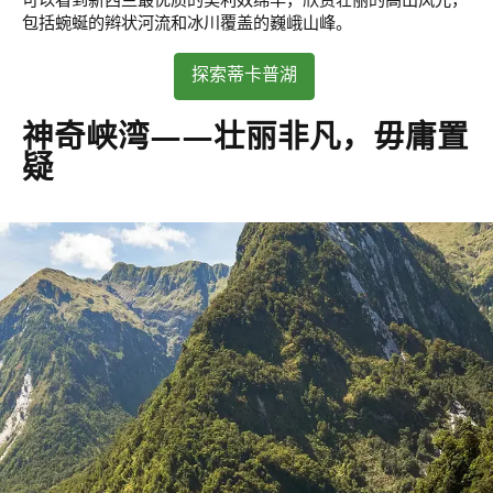
可以看到新西兰最优质的美利奴绵羊，欣赏壮丽的高山风光，
包括蜿蜒的辫状河流和冰川覆盖的巍峨山峰。
探索蒂卡普湖
神奇峡湾——壮丽非凡，毋庸置
疑