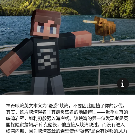
神奇峡湾英文本义为“疑惑”峡湾，不要因此阻挡了你的步伐。
其实，这片峡湾得名于其最负盛名的地貌特征——近乎垂直的
峡湾岩壁，如利刃般劈入海岸线。该峡湾的第一位发现者是英
国探险家詹姆斯·库克船长，他直接从峡湾驶过，而没有进入
峡湾内部，因为峡湾高耸的岩壁使他“疑惑”是否有足够的风力