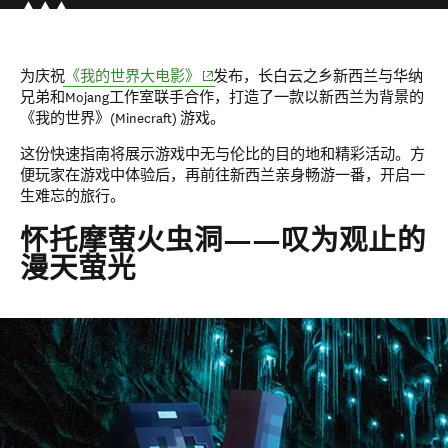
(opens in new window)
为庆祝
《我的世界大电影》
发布，长白云之乡新西兰与华纳
兄弟和Mojang工作室联手合作，打造了一款以新西兰为背景的
《我的世界》(Minecraft) 游戏。
这份快速指南将展示游戏中无与伦比的目的地和精彩活动。方
便玩家在游戏中体验后，再前往新西兰亲身畅游一番，开启一
生难忘的旅行。
怀托摩萤火虫洞——叹为观止的
漫天萤光