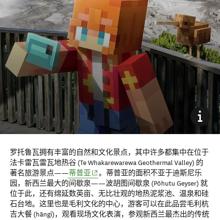
罗托鲁瓦拥有丰富的自然和文化景点，其中许多都集中在位于
法卡雷瓦雷瓦地热谷 (Te Whakarewarewa Geothermal Valley) 的
(opens in new window)
著名旅游景点——
蒂普亚
。蒂普亚的面积不亚于迪斯尼乐
园，新西兰最大的间歇泉——波胡图间歇泉 (Pōhutu Geyser) 就
位于此，还有绵延数英亩、无比壮观的地热泥浆池、温泉和硅
石台地。这里也是毛利文化的中心，游客可以在此品尝毛利杭
吉大餐 (hāngī)，观看现场文化表演，参观新西兰最杰出的传统