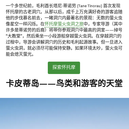
一个多世纪前，毛利酋长塔尼·蒂诺劳 (Tane Tinorau) 首次发现
怀托摩的古老洞穴。从那以后，成千上万充满好奇的游客追随
他的步伐慕名前去，一睹洞穴内最著名的景观：无数的萤火虫
像星空一样闪烁。在
怀托摩萤火虫洞之旅
中，专家导游（其中
许多是蒂诺劳的后裔）将带你参观洞穴中最高的洞室——绰号
“大教堂”，然后乘坐一小段游船穿越萤火虫洞。在穿越洞穴的
过程中，导游会讲解洞穴的历史和毛利起源故事。但一旦进入
萤火虫洞，就必须尽可能保持安静。如果环境太吵，萤火虫可
能会熄灭萤光。
探索怀托摩
卡皮蒂岛——鸟类和游客的天堂