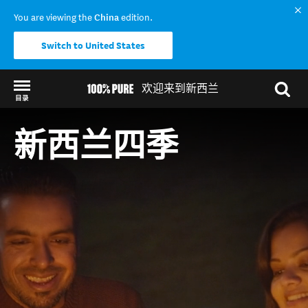
You are viewing the
China
edition.
Switch to United States
欢迎来到新西兰
目录
Back to my results
新西兰四季