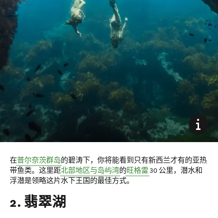
在
普尔奈茨群岛
的碧涛下，你将能看到只有新西兰才有的亚热
带鱼类。这里距
北部地区与岛屿湾
的
旺格雷
30 公里，潜水和
浮潜是领略这片水下王国的最佳方式。
2. 翡翠湖