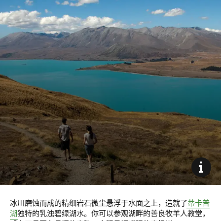
冰川磨蚀而成的精细岩石微尘悬浮于水面之上，造就了
蒂卡普
湖
独特的乳浊碧绿湖水。你可以参观湖畔的善良牧羊人教堂，