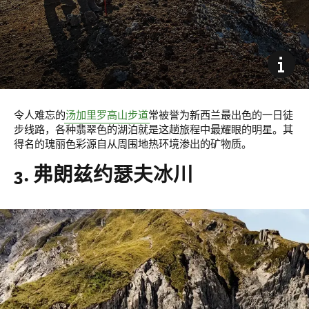
令人难忘的
汤加里罗高山步道
常被誉为新西兰最出色的一日徒
步线路，各种翡翠色的湖泊就是这趟旅程中最耀眼的明星。其
得名的瑰丽色彩源自从周围地热环境渗出的矿物质。
3. 弗朗兹约瑟夫冰川