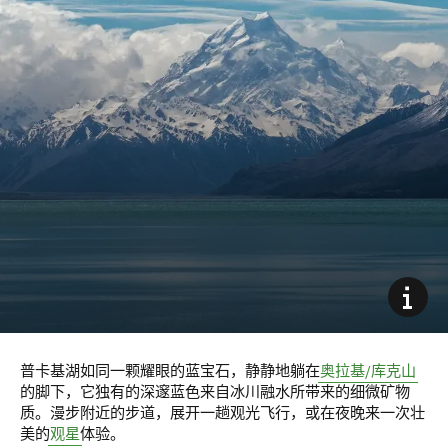
普卡基湖如同一颗耀眼的蓝宝石，静静地躺在
奥拉基/库克山
的脚下，它独有的深邃蓝色来自冰川融水所带来的细微矿物
质。漫步附近的步道，展开一趟观光飞行，或在夜晚来一次壮
美的
观星
体验。