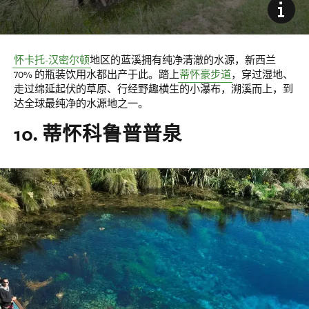
怀卡托-汉密尔顿
地区的蓝溪拥有纯净清澈的水源，新西兰
70% 的瓶装饮用水都出产于此。踏上
蒂怀豪步道
，穿过湿地、
走过绵延起伏的草原、行经野趣横生的小瀑布，溯溪而上，到
达全球最纯净的水源地之一。
10. 蒂怀科鲁普普泉