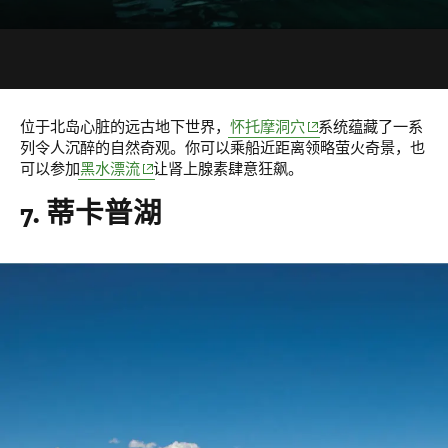
(opens in new window)
位于北岛心脏的远古地下世界，
怀托摩洞穴
系统蕴藏了一系
列令人沉醉的自然奇观。你可以乘船近距离领略萤火奇景，也
(opens in new window)
可以参加
黑水漂流
让肾上腺素肆意狂飙。
7. 蒂卡普湖