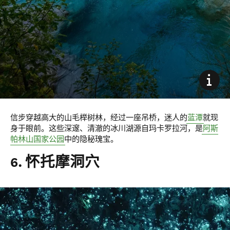
信步穿越高大的山毛榉树林，经过一座吊桥，迷人的
蓝潭
就现
身于眼前。这些深邃、清澈的冰川湖源自玛卡罗拉河，是
阿斯
帕林山国家公园
中的隐秘瑰宝。
6. 怀托摩洞穴