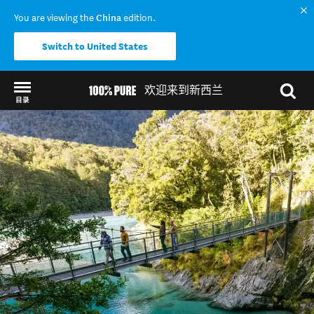
You are viewing the
China
edition.
Switch to United States
欢迎来到新西兰
目录
Back to my results