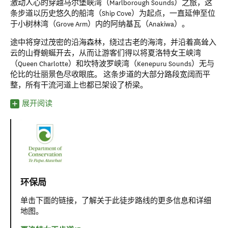
激动人心的穿越马尔堡峡湾（Marlborough Sounds）之旅，这
条步道以历史悠久的船湾（Ship Cove）为起点，一直延伸至位
于小树林湾（Grove Arm）内的阿纳基瓦（Anakiwa）。
途中将穿过茂密的沿海森林，绕过古老的海湾，并沿着高耸入
云的山脊蜿蜒开去，从而让游客们得以将夏洛特女王峡湾
（Queen Charlotte）和坎特波罗峡湾（Kenepuru Sounds）无与
伦比的壮丽景色尽收眼底。 这条步道的大部分路段宽阔而平
整，所有干流河道上也都已架设了桥梁。
展开阅读
环保局
单击下面的链接，了解关于此徒步路线的更多信息和详细
地图。