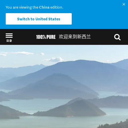
You are viewing the
China
edition.
Switch to United States
欢迎来到新西兰
目录
Back to my results