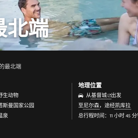
最北端
的最北端
地理位置
(opens in new
野生动物
从
基督城
出发
塔斯曼国家公园
至
尼尔森
，途经
凯库拉
温泉
总行程时间：11 小时 45 