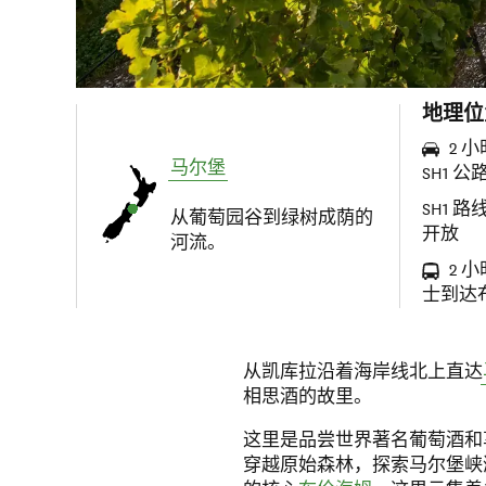
地理位
2 小
马尔堡
SH1 公
SH1 路
从葡萄园谷到绿树成荫的
开放
河流。
2 小
士到达
从凯库拉沿着海岸线北上直达
相思酒的故里。
这里是品尝世界著名葡萄酒和
穿越原始森林，探索马尔堡峡