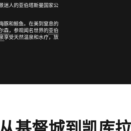
景迷人的亚伯塔斯曼国家公
海豚和鲸鱼。在美到窒息的
尔森
，参观闻名世界的
亚伯
泉
享受天然温泉和水疗，放
天：从基督城到凯库