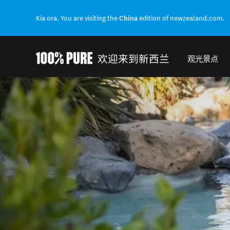
Kia ora. You are visiting the
China
edition of newzealand.com.
欢迎来到新西兰
观光景点
Back to my results