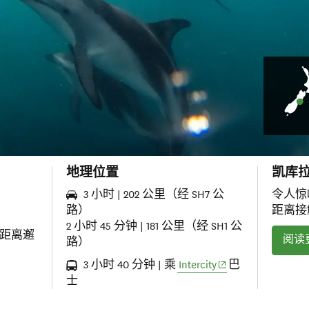
地理位置
凯库
3 小时 | 202 公里（经 SH7 公
令人惊
路）
距离接
2 小时 45 分钟 | 181 公里（经 SH1 公
距离邂
阅读
路）
(opens in new win
3 小时 40 分钟 | 乘
Intercity
巴
士