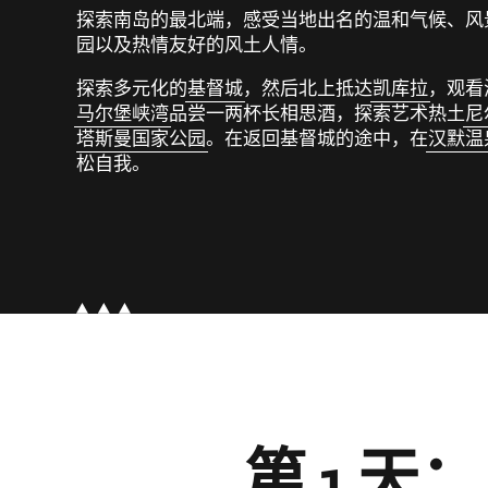
探索南岛的最北端，感受当地出名的温和气候、风
园以及热情友好的风土人情。
探索多元化的
基督城
，然后北上抵达
凯库拉
，观看
马尔堡峡湾
品尝一两杯长相思酒，探索艺术热土
尼
塔斯曼国家公园
。在返回基督城的途中，在
汉默温
松自我。
第 1 