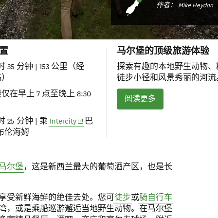
作者： Mike Heydon
置
马尔堡的顶级旅游体验
时 35 分钟 | 153 公里（经
探索有趣的本地野生动物、
路）
徒步小径和风景秀丽的河流
线仅在早上 7 点至晚上 8:30
阅读更多
(opens in new window)
时 25 分钟 | 乘
Intercity
巴
布伦海姆
马尔堡
，这是新西兰最大的葡萄酒产区，也是长
享受新鲜海鲜的绝佳去处。您可
徒步
或
骑自行车
湾，或是乘船巡游邂逅当地野生动物。在马尔堡