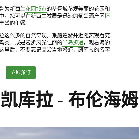
誉为新西兰
花园城市
的基督城参观美丽的花园和
中，您可以在新西兰发展最迅速的葡萄酒产区
怀
丰盛的午餐。
拉这么多的自然奇观。乘船巡游并近距离观看庞
鸟类，或是漫步风光壮丽的
半岛步道
，观看海豹
这里后，不要忘记品尝当地螯虾，凯库拉的名字
立即预订
：凯库拉 - 布伦海姆