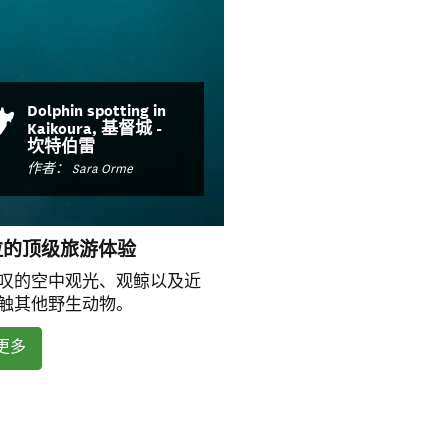
Dolphin spotting in
Kaikoura, 基督城 -
坎特伯雷
作者： Sara Orme
拉的顶级旅游体验
叹的空中观光、观鲸以及近
触其他野生动物。
更多
dow)