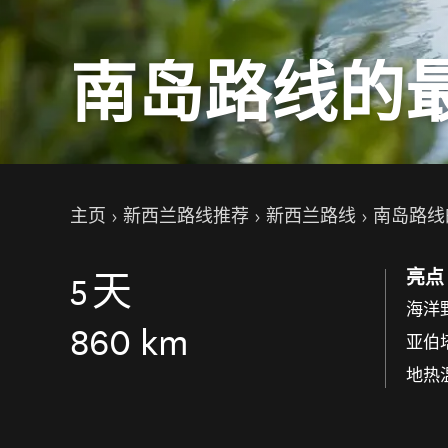
南岛路线的
你的位置
主页
新西兰路线推荐
新西兰路线
南岛路线
亮点
5
天
海洋
860 km
亚伯
地热