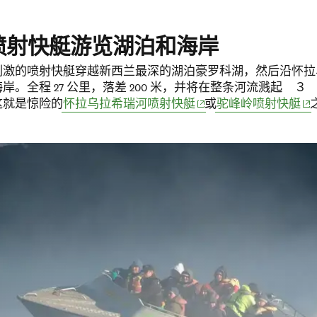
喷射快艇游览湖泊和海岸
刺激的喷射快艇穿越新西兰最深的湖泊豪罗科湖，然后沿怀拉
岸。全程 27 公里，落差 200 米，并将在整条河流溅起 ３
(opens in new window)
(op
这就是惊险的
怀拉乌拉希瑞河喷射快艇
或
驼峰岭喷射快艇