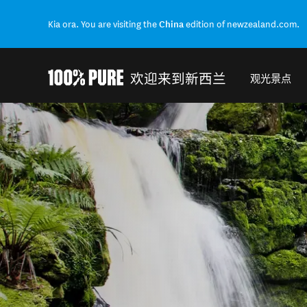
Kia ora. You are visiting the
China
edition of newzealand.com.
欢迎来到新西兰
观光景点
Back to my results