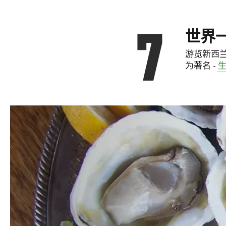
世界
游览新西
为著名 -