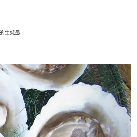
的生蚝最
。