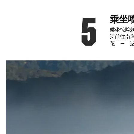
乘坐
乘坐惊险
河前往南海
花 － 