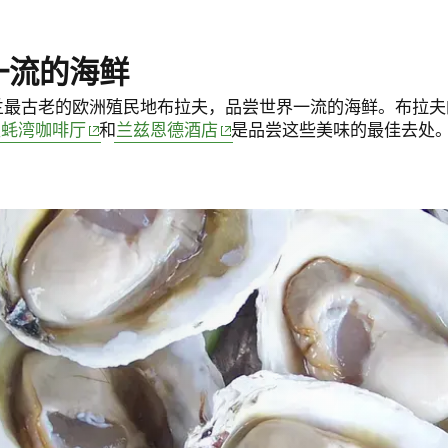
一流的海鲜
兰最古老的欧洲殖民地布拉夫，品尝世界一流的海鲜。布拉夫
(opens in new window)
(opens in new window)
生蚝湾咖啡厅
和
兰兹恩德酒店
是品尝这些美味的最佳去处