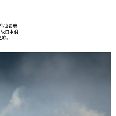
乌拉希瑞
 级白水浪
ens in new window)
之旅。