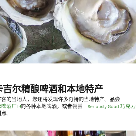
卡吉尔精酿啤酒和本地特产
好客的当地人，您还将发现许多奇特的当地特产。品尝
(opens in new window)
尔啤酒厂
的各种本地啤酒，或者尝尝
Seriously Good 巧
甜点。