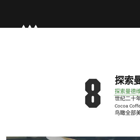
探索
探索曼德
世纪二十年代
Cocoa 
鸟瞰全部