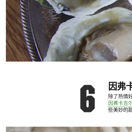
因弗
除了热情
因弗卡吉
些美妙的