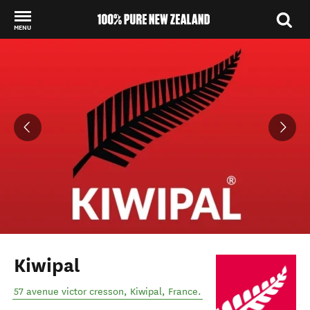
MENU
Back to my results
Kiwipal
57 avenue victor cresson
,
Kiwipal
,
France
.