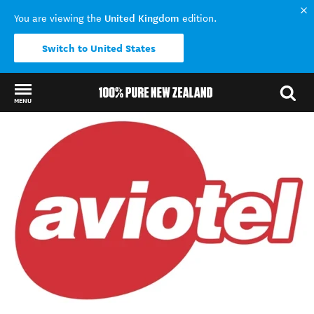
United Kingdom
You are viewing the
edition.
Switch to United States
MENU
Back to my results