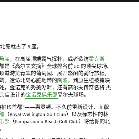
北岛就占了 8 座。
悬崖
，在高崖顶端霸气挥杆，或者造访
霍克斯
都是《高尔夫文摘》全球排名前 50 的顶尖球场。
顺道游览青翠的葡萄园、展开悠闲的骑行旅程，
筑。造访北岛心脏地带的
陶波
，到原生植被掩映
处，金诺克的秀美湖畔，还有高尔夫传奇名将 杰
s） 亲自设计的
金诺克俱乐部
高尔夫球场。
酷袖珍首都”——惠灵顿。不久前重新设计，面貌
部
（Royal Wellington Golf Club）以及标志性的林
乐部
（Paraparaumu Beach Golf Club）将给你的北
。