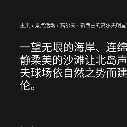
你的位置
主页
景点活动
高尔夫
新西兰的高尔夫明星
一望无垠的海岸、连
静柔美的沙滩让北岛
夫球场依自然之势而
伦。