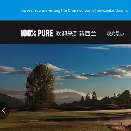
Kia ora. You are visiting the
China
edition of newzealand.com.
欢迎来到新西兰
观光景点
Back to my results