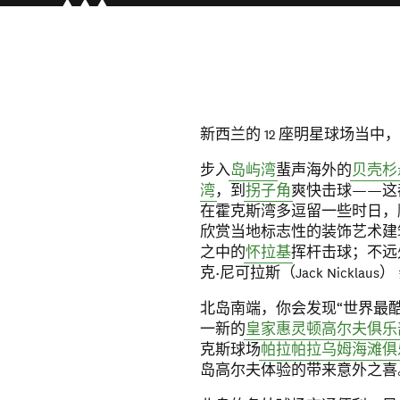
新西兰的 12 座明星球场当中，
步入
岛屿湾
蜚声海外的
贝壳杉
湾
，到
拐子角
爽快击球——这
在霍克斯湾多逗留一些时日，
欣赏当地标志性的装饰艺术建
之中的
怀拉基
挥杆击球；不远
克•尼可拉斯（Jack Nicklau
北岛南端，你会发现“世界最
一新的
皇家惠灵顿高尔夫俱乐
克斯球场
帕拉帕拉乌姆海滩俱
岛高尔夫体验的带来意外之喜