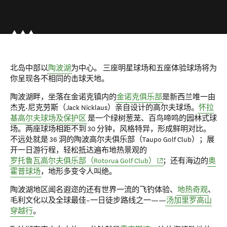
北岛中部以
陶波湖
为中心。 三座明星球场和五座体验球场将为
你呈现各不相同的击球天地。
陶波湖畔，坐落在金诺克镇内的
金诺克俱乐部
是新西兰唯一由
杰克•尼克劳斯（Jack Nicklaus）亲自设计的高尔夫球场。
怀拉
基高尔夫球场及保护区
是一个绿树葱茏、百鸟啼鸣的园林式球
场。两座球场相距不到 30 分钟，风格特异，形成鲜明对比。
不远处就是 36 洞的陶波高尔夫俱乐部（Taupo Golf Club）；展
开一日游行程，轻松抵达遍布地热景观的
(opens in new window)
罗托鲁瓦高尔夫俱乐部（Rotorua Golf Club）
；还有海边的
奥
霍普球场
，地形多变令人叫绝。
陶波湖地区闻名遐迩的还有世界一流的飞钓体验、
地热奇观
、
毛利文化以及全球最佳–一日徒步路线之一——
汤加里罗高山
穿越行
。