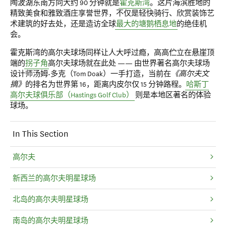
陶波湖东南方向大约 90 分钟就是
霍克斯湾
。这片海滨胜地的
精致美食和雅致酒庄享誉世界，不仅是轻快骑行、欣赏装饰艺
术建筑的好去处，还是造访全球
最大的塘鹅栖息地
的绝佳机
会。
霍克斯湾的高尔夫球场同样让人大呼过瘾，高高伫立在悬崖顶
端的
拐子角
高尔夫球场就在此处 —— 由世界著名高尔夫球场
设计师汤姆•多克（Tom Doak）一手打造，当前在
《高尔夫文
摘》
的排名为世界第 16，距离内皮尔仅 15 分钟路程。
哈斯丁
高尔夫球俱乐部（Hastings Golf Club）
则是本地区著名的体验
球场。
In This Section
高尔夫
新西兰的高尔夫明星球场
北岛的高尔夫明星球场
南岛的高尔夫明星球场