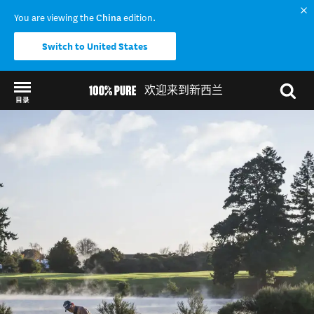
You are viewing the
China
edition.
Switch to United States
欢迎来到新西兰
目录
Back to my results