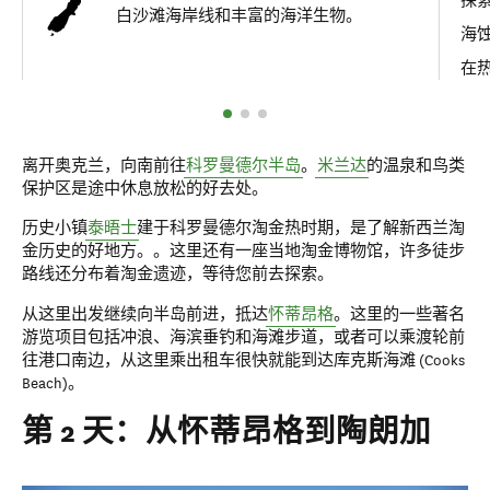
探
白沙滩海岸线和丰富的海洋生物。
海
在
离开奥克兰，向南前往
科罗曼德尔半岛
。
米兰达
的温泉和鸟类
保护区是途中休息放松的好去处。
历史小镇
泰晤士
建于科罗曼德尔淘金热时期，是了解新西兰淘
金历史的好地方。。这里还有一座当地淘金博物馆，许多徒步
路线还分布着淘金遗迹，等待您前去探索。
从这里出发继续向半岛前进，抵达
怀蒂昂格
。这里的一些著名
游览项目包括冲浪、海滨垂钓和海滩步道，或者可以乘渡轮前
往港口南边，从这里乘出租车很快就能到达库克斯海滩 (Cooks
Beach)。
第 2 天：从怀蒂昂格到陶朗加