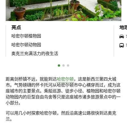
亮点
地
哈密尔顿植物园
哈密尔顿动物园
奥克兰充满活力的夜生活
距离剑桥镇不远，就能到达
哈密尔顿
，这是新西兰第四大城
市。气势磅礴的怀卡托河从哈密尔顿市中心横穿而过，成为这
座城市的主要景点。乘船巡游、徒步小径、植物园和哈密尔顿
动物园内的巨型自由鸟舍等只是这座城市诸多旅游景点中的一
小部分。
可以用几小时探索哈密尔顿，然后沿高速公路很快到达奥克
兰。