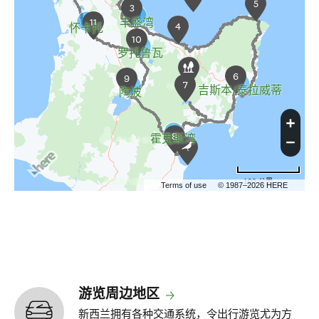
5
3
11
丰盛湾
4
怀卡托
10
罗托鲁瓦
6
9
7
吉斯本/泰拉威蒂
陶波
8
霍克斯湾
100 公里
Terms of use
© 1987–2026 HERE
游览周边地区
新西兰拥有各种交通系统，令出行游览尤为方