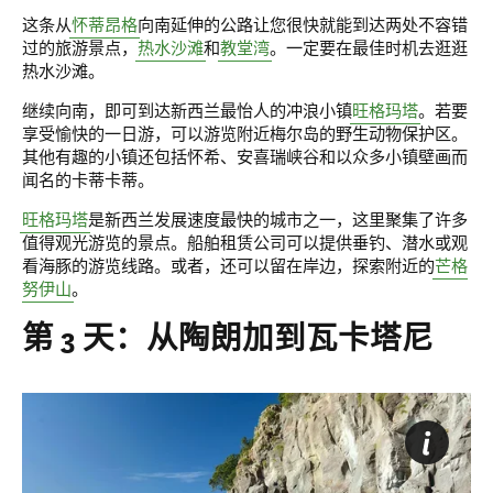
这条从
怀蒂昂格
向南延伸的公路让您很快就能到达两处不容错
过的旅游景点，
热水沙滩
和
教堂湾
。一定要在最佳时机去逛逛
热水沙滩。
继续向南，即可到达新西兰最怡人的冲浪小镇
旺格玛塔
。若要
享受愉快的一日游，可以游览附近梅尔岛的野生动物保护区。
其他有趣的小镇还包括怀希、安喜瑞峡谷和以众多小镇壁画而
闻名的卡蒂卡蒂。
旺格玛塔
是新西兰发展速度最快的城市之一，这里聚集了许多
值得观光游览的景点。船舶租赁公司可以提供垂钓、潜水或观
看海豚的游览线路。或者，还可以留在岸边，探索附近的
芒格
努伊山
。
第 3 天：从陶朗加到瓦卡塔尼