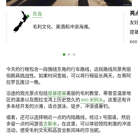
亮
东岛
友
毛利文化、美酒和冲浪海滩。
提
60
今天的行程包含一段围绕东角的行车路线，这段路线风景秀丽
但颇具挑战性。如果时间宽裕，可以将行程延长两天，在蒂阿
拉罗瓦度过一晚。
沿途的观光景点包括
提基提基
美丽的毛利教堂、蒂普亚温泉地
区的温泉以及图拉戈湾上历史悠久的
660 米码头
。这里还有许
多未经开发的沙滩，适合游泳、徒步、冲浪或垂钓。
或者，还可以选择稍近一点的内陆路线，经过 2 号国道，然后
多留一点时间游览
吉斯本
，在这里，可以体验惊险刺激的冲浪
活动，感受毛利文化和品尝全新风味的莎当妮。