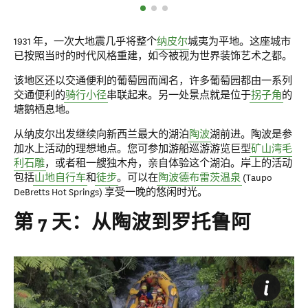
1931 年，一次大地震几乎将整个
纳皮尔
城夷为平地。这座城市
已按照当时的时代风格重建，如今被视为世界装饰艺术之都。
该地区还以交通便利的葡萄园而闻名，许多葡萄园都由一系列
交通便利的
骑行小径
串联起来。另一处景点就是位于
拐子角
的
塘鹅栖息地。
从纳皮尔出发继续向新西兰最大的湖泊
陶波
湖前进。陶波是参
加水上活动的理想地点。您可参加游船巡游游览巨型
矿山湾毛
利石雕
，或者租一艘独木舟，亲自体验这个湖泊。岸上的活动
包括
山地自行车
和
徒步
。可以在
陶波德布雷茨温泉
(Taupo
DeBretts Hot Springs) 享受一晚的悠闲时光。
第 7 天：从陶波到罗托鲁阿