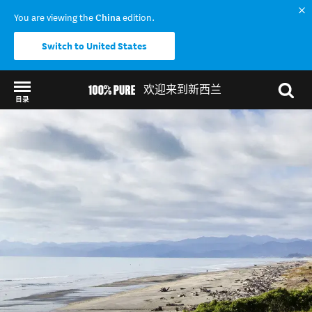
You are viewing the
China
edition.
Switch to United States
欢迎来到新西兰
目录
Back to my results