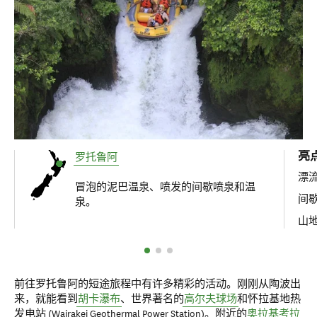
亮
罗托鲁阿
漂
冒泡的泥巴温泉、喷发的间歇喷泉和温
间
泉。
山
前往罗托鲁阿的短途旅程中有许多精彩的活动。刚刚从陶波出
来，就能看到
胡卡瀑布
、世界著名的
高尔夫球场
和怀拉基地热
发电站 (Wairakei Geothermal Power Station)。附近的
奥拉基考拉