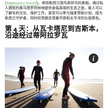
(opens in new window)
Ōmataroa Eco Tours
)，体验新西兰国鸟奇异鸟的美丽。通过私
人拥有的奥马塔罗阿林地提供身临其境的生态之旅，客人可以
了解毛利文化、保护工作，甚至可以参与独家赞助计划，成为
新西兰守护者，同时欣赏朗吉塔基平原和太平洋的壮丽景色。
第 4 天：从瓦卡塔尼到吉斯本，
沿途经过蒂阿拉罗瓦