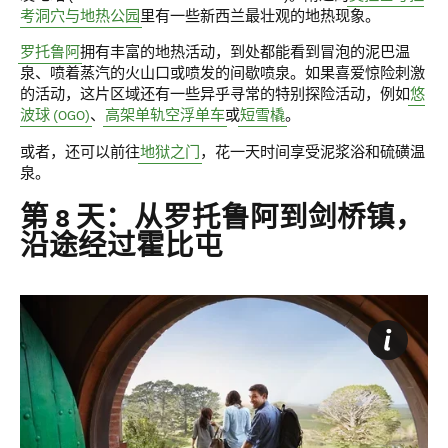
考洞穴与地热公园
里有一些新西兰最壮观的地热现象。
罗托鲁阿
拥有丰富的地热活动，到处都能看到冒泡的泥巴温
泉、喷着蒸汽的火山口或喷发的间歇喷泉。如果喜爱惊险刺激
的活动，这片区域还有一些异乎寻常的特别探险活动，例如
悠
波球 (OGO)
、
高架单轨空浮单车
或
短雪橇
。
或者，还可以前往
地狱之门
，花一天时间享受泥浆浴和硫磺温
泉。
第 8 天：从罗托鲁阿到剑桥镇，
沿途经过霍比屯