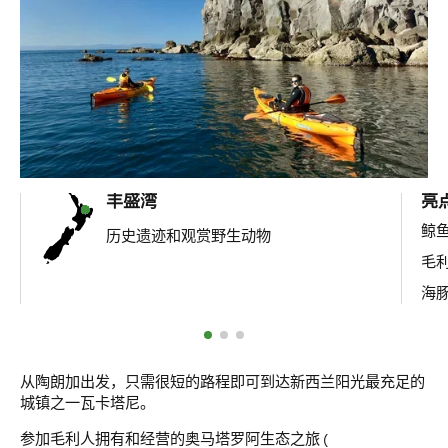
丰盛湾
亮
鲸
历史遗迹和观赏野生动物
毛
海
从陶朗加出发，只需很短的路程即可到达新西兰阳光最充足的
城镇之一瓦卡塔尼。
参加毛利人拥有和经营的奥马塔罗阿生态之旅 (