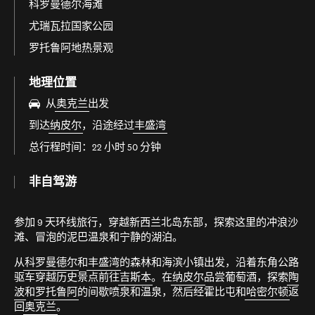
科罗曼德尔海滩
尤瑞瓦拉国家公园
罗托鲁阿地热景观
地理位置
从
奥克兰
出发
到达
纳皮尔
，沿途经过
丰盛湾
总行程时间：22 小时 50 分钟
非自驾游
参加 9 天环线旅行，穿越新西兰北岛东部，探索这里的冲浪沙
滩、冒泡的泥巴温泉和宁静的湖泊。
从
科罗曼德尔
和
丰盛湾
的森林和海滨小镇出发，沿着东角公路
驱车穿越历史景点前往
吉斯本
。在
纳皮尔
品尝葡萄酒，探索
陶
波
和
罗托鲁阿
的间歇喷泉和温泉，然后经霍比屯和
哈密尔顿
返
回
奥克兰
。