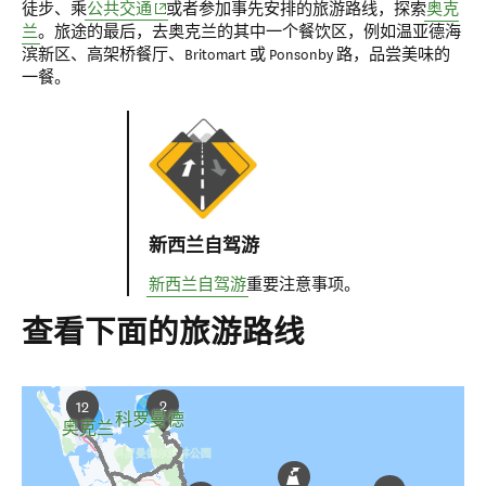
(opens in new window)
徒步、乘
公共交通
或者参加事先安排的旅游路线，探索
奥克
兰
。旅途的最后，去奥克兰的其中一个餐饮区，例如温亚德海
滨新区、高架桥餐厅、Britomart 或 Ponsonby 路，品尝美味的
一餐。
新西兰自驾游
新西兰自驾游
重要注意事项。
查看下面的旅游路线
2
12
1
科罗曼德
奥克兰