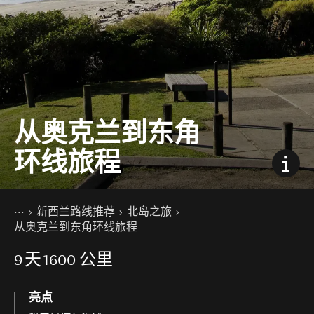
从奥克兰到东角
环线旅程
你的位置
主页
新西兰路线推荐
北岛之旅
从奥克兰到东角环线旅程
9
天
1600 公里
亮点