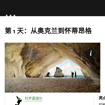
第 1 天：从奥克兰到怀蒂昂格
亮
科罗曼德尔