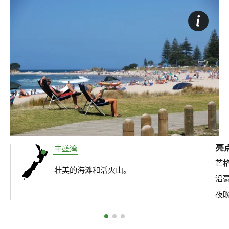
亮
丰盛湾
芒格
壮美的海滩和活火山。
沿
夜