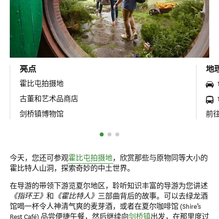
亮点
地
霍比屯拍摄地
古董和艺术品商店
剑桥镇博物馆
前
今天，您还可参观
霍比屯拍摄地
，欣赏那些与原物同等大小的
霍比特人山洞，探索奇妙的中土世界。
在导游的带领下游览夏尔地区，聆听知识丰富的导游为您讲述
《指环王》
和
《霍比特人》
三部曲背后的故事。可以去绿龙酒
馆喝一杯令人神清气爽的麦芽酒，或者在夏尔咖啡馆 (Shire’s
Rest Café) 品尝便捷午餐，然后继续向
剑桥镇
出发，在那里度过