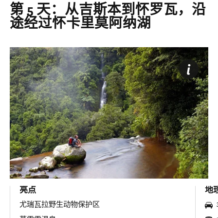
第 5 天：从吉斯本到怀罗瓦，沿
途经过怀卡里莫阿纳湖
亮点
地
尤瑞瓦拉野生动物保护区