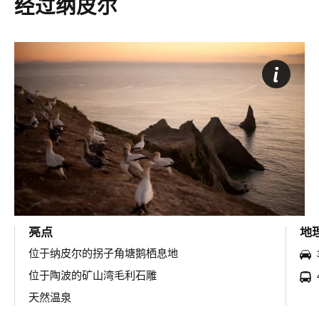
经过纳皮尔
亮点
地
位于纳皮尔的拐子角塘鹅栖息地
位于陶波的矿山湾毛利石雕
天然温泉