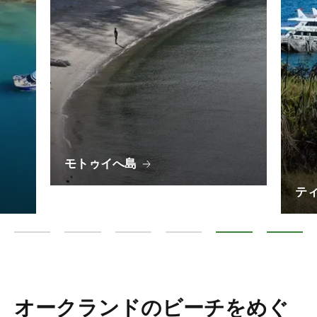
モトゥイへ島
テ
ワイヘキ島
ランギトト島
グレート・バリア島
カワウ島
モトゥイへ島
ティリテ
オークランドのビーチをめぐ