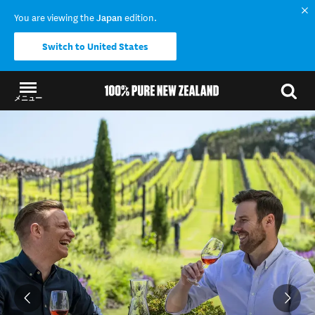
You are viewing the
Japan
edition.
Switch to United States
メニュー
結果に戻る