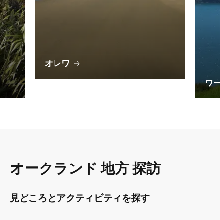
オレワ
ワ
オークランド 地方 探訪
見どころとアクティビティを探す