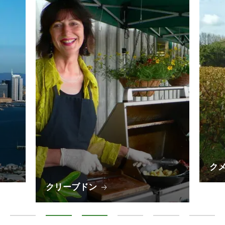
ク
クリーブドン
オークランド中心部
クリーブドン
クメウ
プケコヘ
ヘレンズビル
ウェルズ