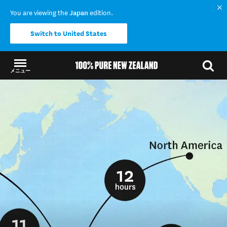
You are viewing the
Japan
edition.
Switch to United States
メニュー
結果に戻る