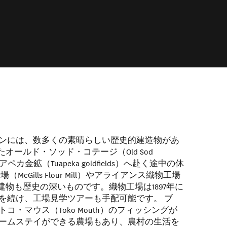
ンには、数多くの素晴らしい歴史的建造物があ
たオールド・ソッド・コテージ（Old Sod
ペカ金鉱（Tuapeka goldfields）へ赴く途中の休
cGills Flour Mill）やアライアンス織物工場
ill） などの建物も歴史の深いものです。織物工場は1897年に
を続け、工場見学ツアーも手配可能です。 ブ
）とトコ・マウス（Toko Mouth）のフィッシングが
ームステイができる農場もあり、農村の生活を