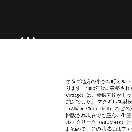
オタゴ地方の小さな町ミルト
ります。1860年代に建築され
Cottage）は、金鉱夫達がトゥア
憩所でした。 マクギルズ製粉場（M
（Alliance Textile M
開設され現在でも盛んに生産
ル・クリーク（Bull Creek
お勧めで、この地域にはファ