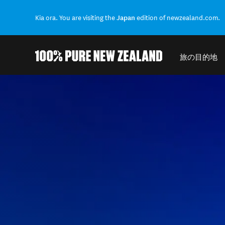
Kia ora. You are visiting the
Japan
edition of newzealand.com.
旅の目的地
結果に戻る