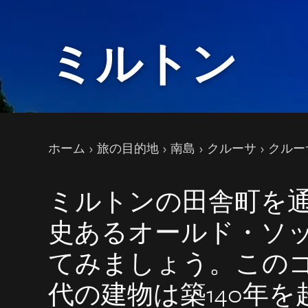
ミルトン
現在のページ
ホーム
旅の目的地
南島
クルーサ
クルー
ミルトンの田舎町を
史あるオールド・ソ
てみましょう。この
代の建物は築140年