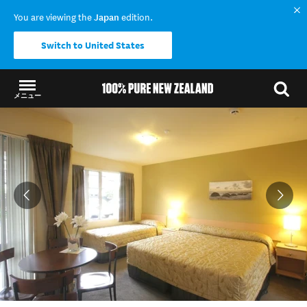
You are viewing the
Japan
edition.
Switch to United States
メニュー
結果に戻る