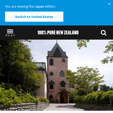
You are viewing the
Japan
edition.
Switch to United States
メニュー
結果に戻る