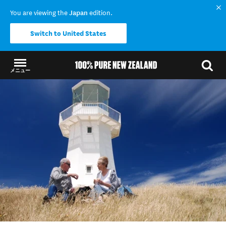
You are viewing the
Japan
edition.
Switch to United States
メニュー
結果に戻る