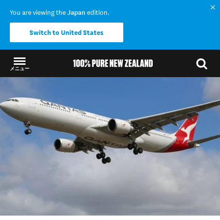
You are viewing the
Japan
edition.
Switch to United States
メニュー
結果に戻る