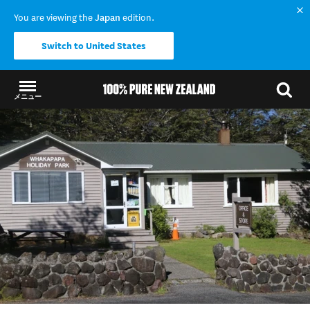
You are viewing the
Japan
edition.
Switch to United States
メニュー
結果に戻る