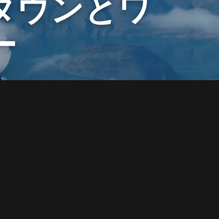
タウンとワ
ー