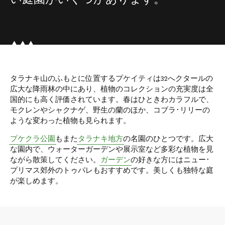
タラナキ山のふもとに位置するプケイティは32へクタールの
広大な降雨林の中にあり、植物のコレクションの充実度は全
国的にも高く評価されています。春はひときわカラフルで、
モクレンやシャクナゲ、野生の蘭のほか、コブラ･リリーの
ような変わった植物も見られます。
プケクラ公園
もまた
タラナキ地方
の名園のひとつです。広大
な園内で、ウォーターガーデンや展示室など多彩な植物を見
ながら散策してください。
ガーデン
の好きな方にはニュー･
プリマス郊外のトゥパレもおすすめです。美しくも独特な庭
が楽しめます。