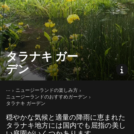
タラナキ ガー
デン
現在のページ
ホーム
ニュージーランドの楽しみ方
ニュージーランドのおすすめガーデン
タラナキ ガーデン
穏やかな気候と適量の降雨に恵まれた
タラナキ地方には国内でも屈指の美し
い庭園がいくつかあります。