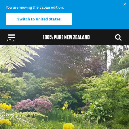
You are viewing the
Japan
edition.
Switch to United States
メニュー
結果に戻る