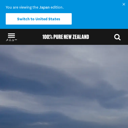
You are viewing the
Japan
edition.
Switch to United States
メニュー
結果に戻る