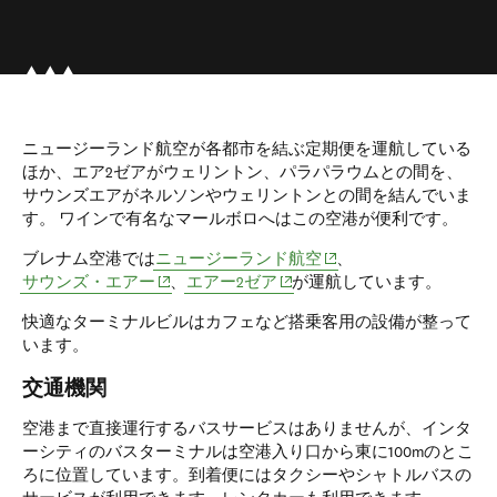
ニュージーランド航空が各都市を結ぶ定期便を運航している
ほか、エア2ゼアがウェリントン、パラパラウムとの間を、
サウンズエアがネルソンやウェリントンとの間を結んでいま
す。 ワインで有名なマールボロへはこの空港が便利です。
(opens in new window)
ブレナム空港では
ニュージーランド航空
、
(opens in new window)
(opens in new window)
サウンズ・エアー
、
エアー2ゼア
が運航しています。
快適なターミナルビルはカフェなど搭乗客用の設備が整って
います。
交通機関
空港まで直接運行するバスサービスはありませんが、インタ
ーシティのバスターミナルは空港入り口から東に100mのとこ
ろに位置しています。到着便にはタクシーやシャトルバスの