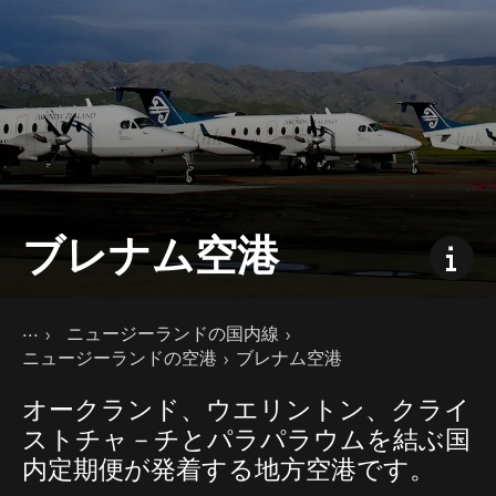
ブレナム空港
現在のページ
ホーム
ニュージーランドの国内線
国内での移動
ニュージーランドの公共交通機関
ニュージーランドの空港
ブレナム空港
オークランド、ウエリントン、クライ
ストチャ－チとパラパラウムを結ぶ国
内定期便が発着する地方空港です。