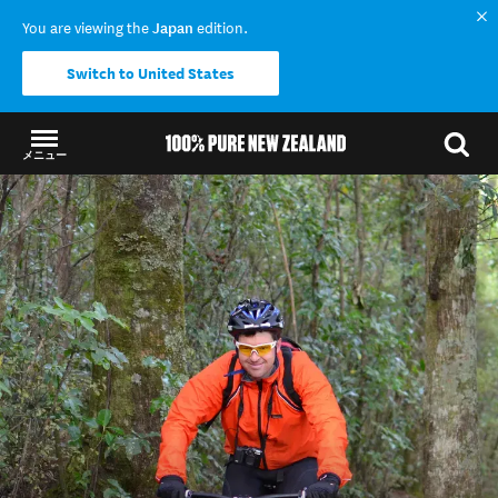
You are viewing the
Japan
edition.
Switch to United States
メニュー
結果に戻る