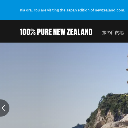
Kia ora. You are visiting the
Japan
edition of newzealand.com.
旅の目的地
結果に戻る