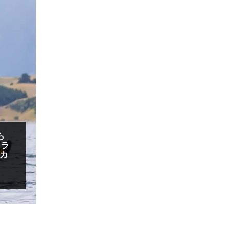
ら
クラ
カ