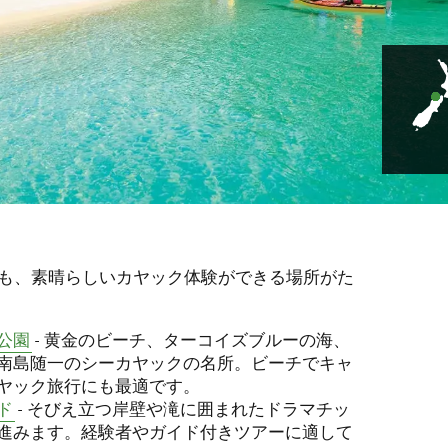
も、素晴らしいカヤック体験ができる場所がた
公園
- 黄金のビーチ、ターコイズブルーの海、
南島随一のシーカヤックの名所。ビーチでキャ
ヤック旅行にも最適です。
ド
- そびえ立つ岸壁や滝に囲まれたドラマチッ
進みます。経験者やガイド付きツアーに適して