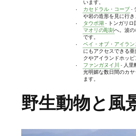
います。
カセドラル・コーブ
-
や岩の造形を見に行き
タウポ湖
- トンガリ
マオリの彫刻
へ。波の
です。
ベイ・オブ・アイラン
にもアクセスできる亜
クやアイランドホッピ
ファンガヌイ川
- 人
光明媚な数日間のカヤ
ます。
野生動物と風