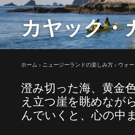
カヤック・
現在のページ
ホーム
ニュージーランドの楽しみ方
ウォー
澄み切った海、黄金
え立つ崖を眺めなが
んでいくと、心の中