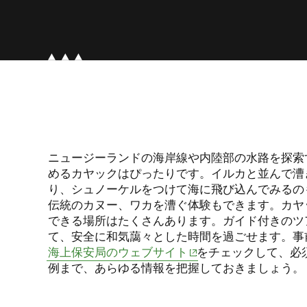
ニュージーランドの海岸線や内陸部の水路を探索
めるカヤックはぴったりです。イルカと並んで漕
り、シュノーケルをつけて海に飛び込んでみるの
伝統のカヌー、ワカを漕ぐ体験もできます。カヤ
できる場所はたくさんあります。ガイド付きのツ
て、安全に和気藹々とした時間を過ごせます。事
(opens in new window)
海上保安局のウェブサイト
をチェックして、必
例まで、あらゆる情報を把握しておきましょう。