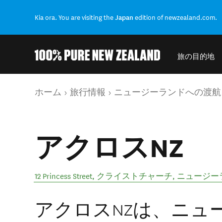
Kia ora. You are visiting the
Japan
edition of newzealand.com.
旅の目的地
結果に戻る
現在のページ
ホーム
旅行情報
ニュージーランドへの渡航
アクロスNZ
12 Princess Street
,
クライストチャーチ
,
ニュージー
アクロスNZは、ニュ