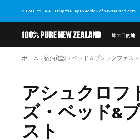
Kia ora. You are visiting the
Japan
edition of newzealand.com.
旅の目的地
結果に戻る
現在のページ
ホーム
宿泊施設
ベッド＆ブレックファスト
アシュクロフ
ズ・ベッド&
スト