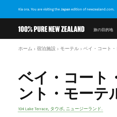
Kia ora. You are visiting the
Japan
edition of newzealand.com.
旅の目的地
結果に戻る
現在のページ
ホーム
宿泊施設
モーテル
ベイ・コート・
ベイ・コート
ント・モーテ
104 Lake Terrace
,
タウポ
,
ニュージーランド
.