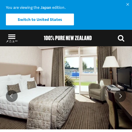
You are viewing the
Japan
edition.
Switch to United States
メニュー
結果に戻る