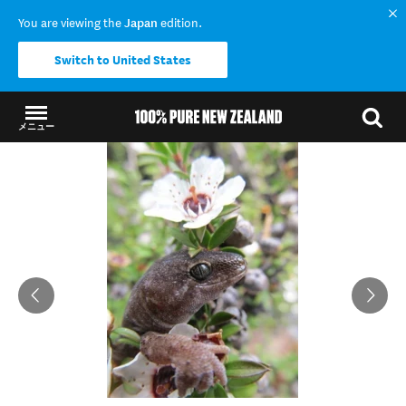
You are viewing the
Japan
edition.
Switch to United States
メニュー
結果に戻る