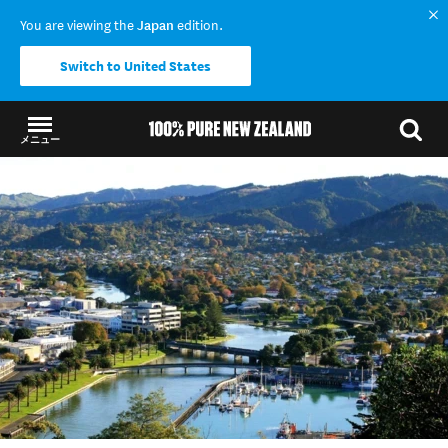
You are viewing the
Japan
edition.
Switch to United States
メニュー
結果に戻る