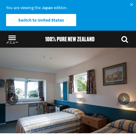
You are viewing the
Japan
edition.
Switch to United States
メニュー
結果に戻る