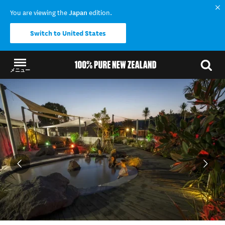
You are viewing the
Japan
edition.
Switch to United States
メニュー
結果に戻る