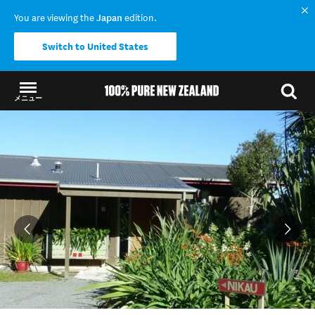
You are viewing the
Japan
edition.
Switch to United States
メニュー
結果に戻る