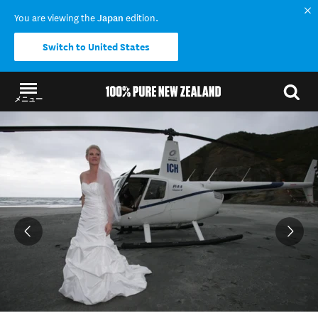
You are viewing the
Japan
edition.
Switch to United States
メニュー
結果に戻る