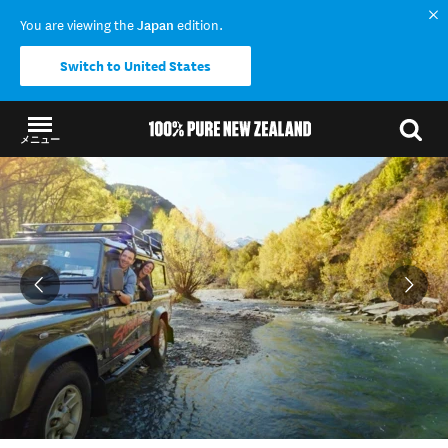
You are viewing the
Japan
edition.
Switch to United States
メニュー
結果に戻る