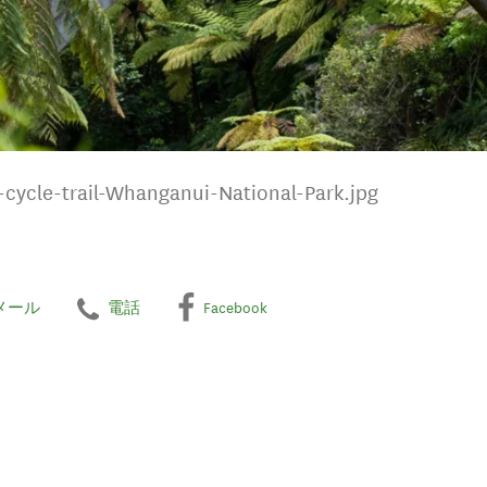
ycle-trail-Whanganui-National-Park.jpg
メール
電話
Facebook