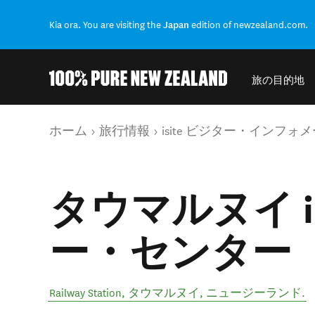
Kia ora. You are visiting the
Japan
edition of newzealand.com.
旅の目的地
結果に戻る
現在のページ
ホーム
旅行情報
isite ビジター・インフ
タウマルヌイ i-
ー・センター
Railway Station
,
タウマルヌイ
,
ニュージーランド
.