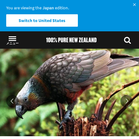
You are viewing the
Japan
edition.
Switch to United States
メニュー
結果に戻る