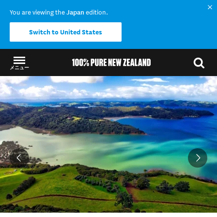
You are viewing the
Japan
edition.
Switch to United States
メニュー
結果に戻る