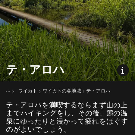
テ・アロハ
現在のページ
ホーム
ワイカト
ワイカトの各地域
テ・アロハ
旅の目的地
北島
テ・アロハを満喫するならまず山の上
までハイキングをし、その後、麓の温
泉にゆったりと浸かって疲れをほぐす
のがよいでしょう。