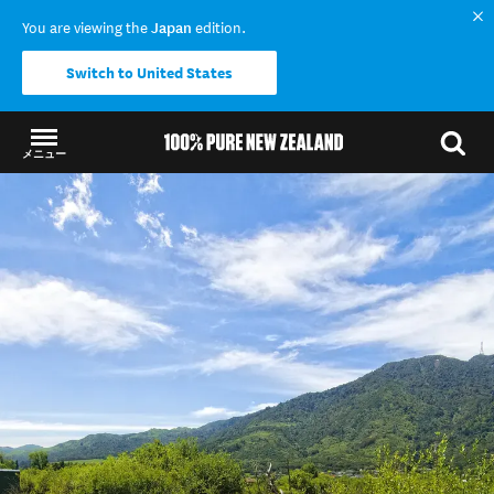
You are viewing the
Japan
edition.
Switch to United States
メニュー
結果に戻る