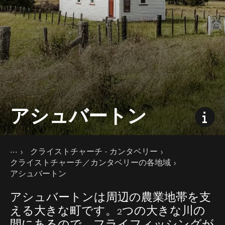
アシュバートン
現在のページ
ホーム
クライストチャーチ - カンタベリー
旅の目的地
南島
クライストチャーチ／カンタベリーの各地域
アシュバートン
アシュバートンは周辺の農業地帯を支
える大きな町です。2つの大きな川の
間にあるので、フライフィッシングが