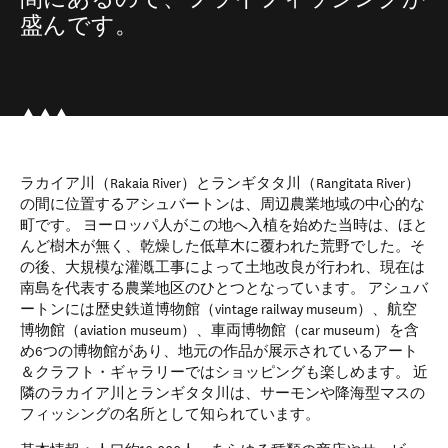
盛んです。
ラカイア川（Rakaia River）とランギタタ川（Rangitata River）
の間に位置するアシュバートンは、周辺農業地域の中心的な
町です。 ヨーロッパ人がこの地へ入植を始めた当時は、ほと
んど樹木が無く、乾燥した低草木に覆われた荒野でした。そ
の後、大規模な灌漑工事によって土地改良が行われ、現在は
南島を代表する農業地区のひとつとなっています。 アシュバ
ートンには歴史鉄道博物館（vintage railway museum）、航空
博物館（aviation museum）、車両博物館（car museum）を含
め6つの博物館があり、地元の作品が展示されているアート
＆クラフト・ギャラリーではショッピングも楽しめます。 近
隣のラカイア川とランギタタ川は、サーモンや降海型マスの
フィッシングの名所として知られています。