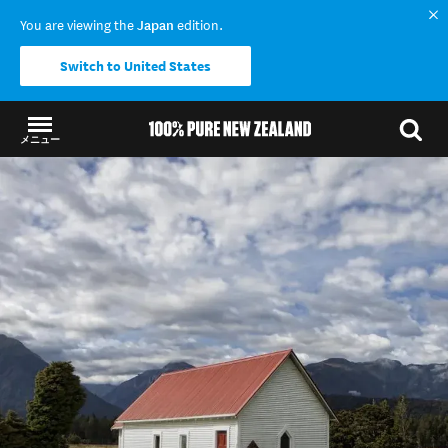
You are viewing the
Japan
edition.
Switch to United States
メニュー
結果に戻る